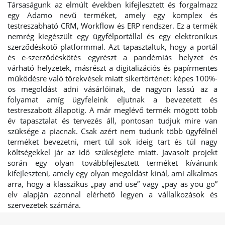
Társaságunk az elmúlt években kifejlesztett és forgalmazz
egy Adamo nevű terméket, amely egy komplex és
testreszabható CRM, Workflow és ERP rendszer. Ez a termék
nemrég kiegészült egy ügyfélportállal és egy elektronikus
szerződéskötő platformmal. Azt tapasztaltuk, hogy a portál
és e-szerződéskötés egyrészt a pandémiás helyzet és
várható helyzetek, másrészt a digitalizációs és papírmentes
működésre való törekvések miatt sikertörténet: képes 100%-
os megoldást adni vásárlóinak, de nagyon lassú az a
folyamat amíg ügyfeleink eljutnak a bevezetett és
testreszabott állapotig. A már meglévő termék mögött több
év tapasztalat és tervezés áll, pontosan tudjuk mire van
szüksége a piacnak. Csak azért nem tudunk több ügyfélnél
terméket bevezetni, mert túl sok ideig tart és túl nagy
költségekkel jár az idő szükséglete miatt. Javasolt projekt
során egy olyan továbbfejlesztett terméket kívánunk
kifejleszteni, amely egy olyan megoldást kínál, ami alkalmas
arra, hogy a klasszikus „pay and use” vagy „pay as you go”
elv alapján azonnal elérhető legyen a vállalkozások és
szervezetek számára.