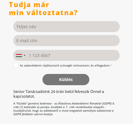
Tudja már
min változtatna?
Az
adatvédelmi tájékoztató
szövegét elolvastam, és elfogadom.
*
Küldés
Senior Tanácsadóink 24 órán belül felveszik Önnel a
kapcsolatot.
A "Küldés" gombra kattintva - az Általános Adatvédelmi Rendelet (GDPR) 6.
cikk (1) bekezdés a) pontja, továbbá a 7. cikk rendelkezése alapján -
hozzájárulok, hogy az adatkezelő a most megadott személyes adataimat a
GDPR feltételei szerint kezelje.